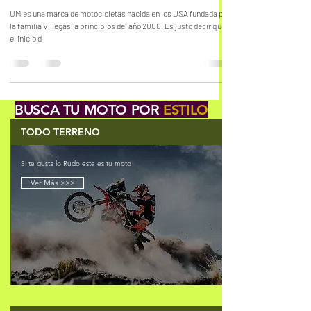
tdosolucion
1 may 2023
2 min de lectura
HISTORIA MOTO UM
UM es una marca de motocicletas nacida en los USA fundada por
la familia Villegas, a principios del año 2000. Es justo decir que
el inicio d
BUSCA TU MOTO POR
ESTILO
TODO TERRENO
Si te gusta lo Rudo este es tu moto
Ver Más >>>