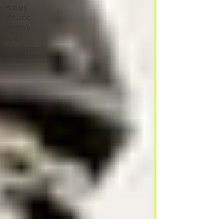
Partes
de una
moto y
sus
funciones