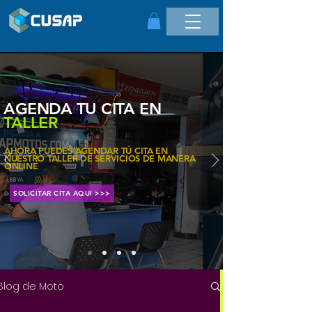
AGENDA TU CITA EN
TALLER
AHORA PUEDES AGENDAR TÚ CITA EN
NUESTRO TALLER DE SERVICIOS DE MANERA
ONLINE
SOLICITAR CITA AQUI >>>
Blog de Moto