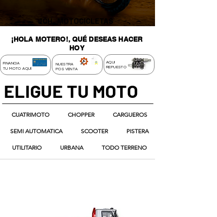
JCH
MOTOCICLETAS
¡HOLA MOTERO!, QUÉ DESEAS HACER
HOY
AQUI
FINANCIA
NUESTRA
REPUESTO
I
TU MOTO AQU
POS VENTA
ELIGUE TU MOTO
CUATRIMOTO
CHOPPER
CARGUEROS
SEMI AUTOMATICA
SCOOTER
PISTERA
UTILITARIO
URBANA
TODO TERRENO