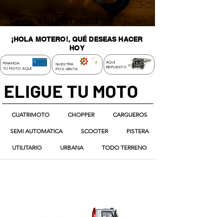
JCH
MOTOCICLETAS
¡HOLA MOTERO!, QUÉ DESEAS HACER
HOY
AQUI
FINANCIA
NUESTRA
REPUESTO
I
TU MOTO AQU
POS VENTA
ELIGUE TU MOTO
CUATRIMOTO
CHOPPER
CARGUEROS
SEMI AUTOMATICA
SCOOTER
PISTERA
UTILITARIO
URBANA
TODO TERRENO