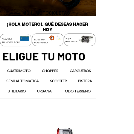
JCH
MOTOCICLETAS
¡HOLA MOTERO!, QUÉ DESEAS HACER
HOY
AQUI
FINANCIA
NUESTRA
REPUESTO
I
TU MOTO AQU
POS VENTA
ELIGUE TU MOTO
CUATRIMOTO
CHOPPER
CARGUEROS
SEMI AUTOMATICA
SCOOTER
PISTERA
UTILITARIO
URBANA
TODO TERRENO