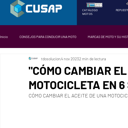
REPUEST
CATÁLOGO
MOTOS
Inicio
CONSEJOS PARA CONDUCIR UNA MOTO
MARCAS DE MOTO Y SU HIS
tdosolucion
4 nov 2023
2 min de lectura
COMO PREVENIR DESGASTE EN UNA MOTO
NOTICIAS
Partes de un
"CÓMO CAMBIAR EL
MOTOCICLETA EN 6
CÓMO CAMBIAR EL ACEITE DE UNA MOTOCI