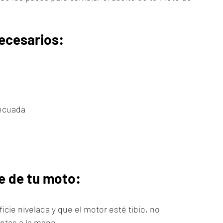
ecesarios:
decuada
e de tu moto:
cie nivelada y que el motor esté tibio, no 
entas a la mano.