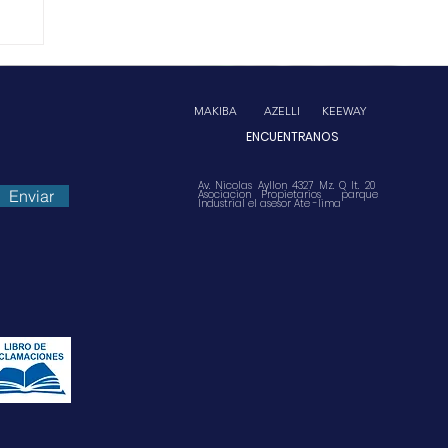
MAKIBA
AZELLI
KEEWAY
ENCUENTRANOS
Av. Nicolas Ayllon 4327 Mz. Q lt. 20
Enviar
Asociacion Propietarios parque
Industrial el asesor Ate -lima