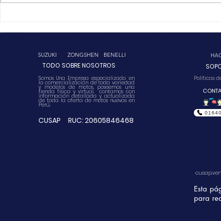
TIPS: PREVENIR DESGASTE
CUSAP
SUZUKI
ZONGSHEN
BENELLI
HA
TODO SOBRE NOSOTROS
SOP
Somos Una Empresa especializado en
Políticas 
la comercialización de toda variedad
y modelos de motos, poseemos una
CONT
tienda física y virtual. contamos con
información detallada y actualizada
de toda la oferta de motos nuevas en
Perú.
0164
CUSAP RUC: 20605846468
cusap.ve
Esta pá
para rea