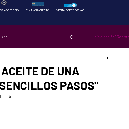
Ventas
Más
OS ACCESORIO
FINANCIAMIENTO
VENTA CORPORATIVAS
Inicia sesión/ Regíst
TORIA
a moto y sus funciones
 ACEITE DE UNA
 SENCILLOS PASOS"
CLETA