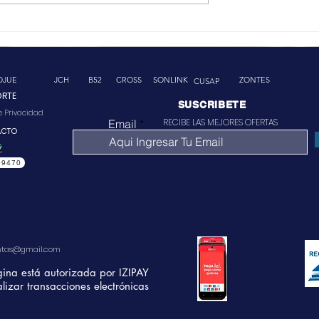
OJUE
JCH
B52
CROSS
SONLINK
ZONTES
CUSAP
ORTE
SUSCRIBETE
de Privacidad
RECIBE LAS MEJORES OFERTAS
Email
ACTO
09470
ntas@gmail.com
gina está autorizada por IZIPAY
lizar transacciones electrónicas